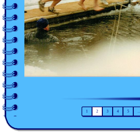
1
2
3
4
5
..